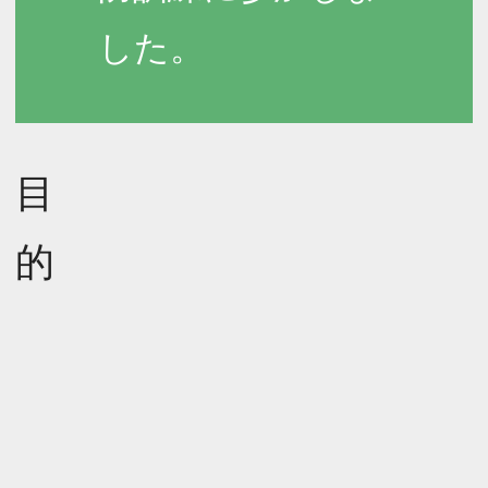
した。
目
的